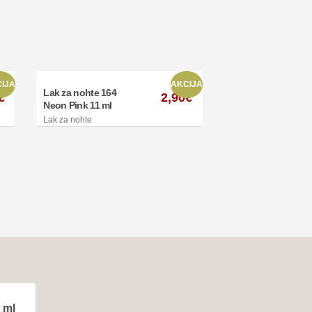
IJA
AKCIJA
Lak za nohte 164
€
2,90
€
Neon Pink 11 ml
Lak za nohte
 ml