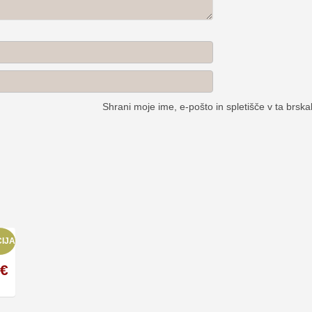
Shrani moje ime, e-pošto in spletišče v ta brska
IJA
€