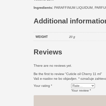
Ingredients:
PARAFFINUM LIQUIDUM, PARFUM,
Additional informatio
WEIGHT
20 g
Reviews
There are no reviews yet.
Be the first to review “Cuticle oil Cherry 11 ml”
Vaš e-naslov ne bo objavljen.
*
označuje zahteva
Your rating
*
Your review
*