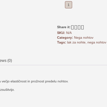
Cuticle
oil
Cherry
11
ml
Share it:
quantity
SKU:
N/A
Category:
Nega nohtov
Tags:
lak za nohte
,
nega nohtov
ews (0)
a večjo elastičnost in prožnost predelu nohtov.
zsušitvijo.