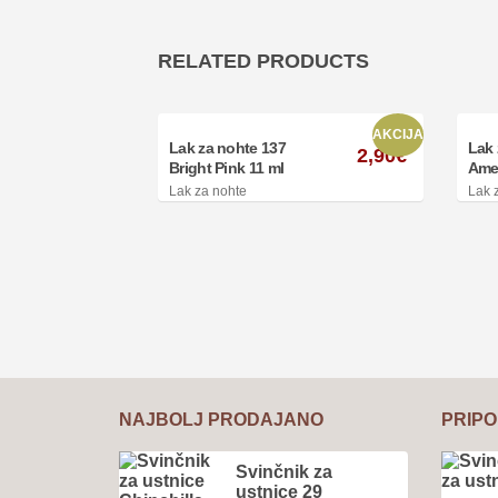
RELATED PRODUCTS
AKCIJA
Lak za nohte 137
Lak 
2,90
€
Bright Pink 11 ml
Amel
Lak za nohte
Lak 
NAJBOLJ PRODAJANO
PRIP
Svinčnik za
ustnice 29