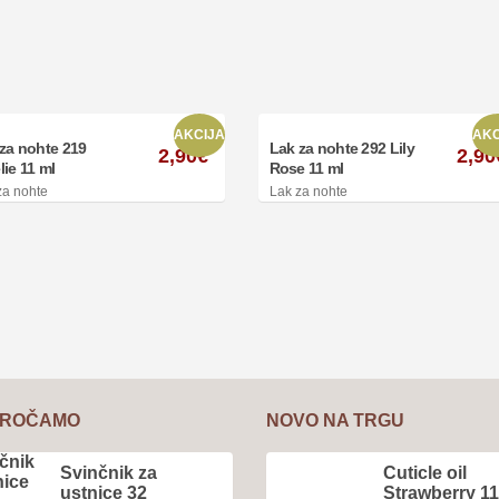
AKCIJA
AKC
za nohte 219
Lak za nohte 292 Lily
2,90
€
2,90
ie 11 ml
Rose 11 ml
za nohte
Lak za nohte
OROČAMO
NOVO NA TRGU
Svinčnik za
Cuticle oil
ustnice 32
Strawberry 11