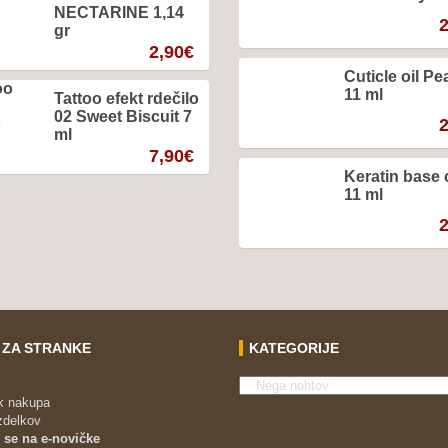
NECTARINE 1,14
2
gr
2,90
€
Cuticle oil P
11 ml
Tattoo efekt rdečilo
02 Sweet Biscuit 7
2
ml
7,90
€
Keratin base 
11 ml
2
 ZA STRANKE
KATEGORIJE
k nakupa
izdelkov
 se na e-novičke