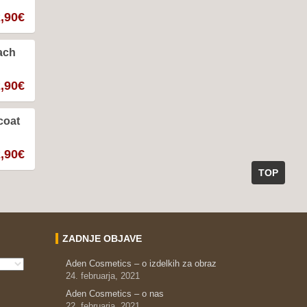
,90
€
each
,90
€
coat
,90
€
TOP
ZADNJE OBJAVE
Aden Cosmetics – o izdelkih za obraz
24. februarja, 2021
Aden Cosmetics – o nas
22. februarja, 2021