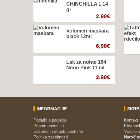
CHINCHILLA 1,14
gr
2,90
€
Volumen maskara
black 12ml
6,90
€
Lak za nohte 164
Neon Pink 11 ml
2,90
€
INFORMACIJE
SKRB
Podatki o podjetju
Kontakt
Pravno obvestilo
Postope
Dostava in stroški poštnine
Vračilo 
Politika zasebnosti
Naročite