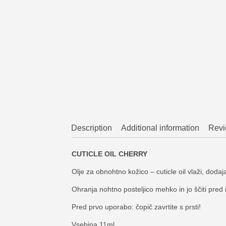
Description
Additional information
Revi
CUTICLE OIL CHERRY
Olje za obnohtno kožico – cuticle oil vlaži, dodaj
Ohranja nohtno posteljico mehko in jo ščiti pred i
Pred prvo uporabo: čopič zavrtite s prsti!
Vsebina 11ml