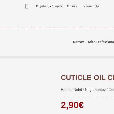
Registracija / prijava
Košarica
Seznam želja
Domov
Aden Professiona
CUTICLE OIL C
Home
/
Nohti
/
Nega nohtov
/ Cut
2,90
€