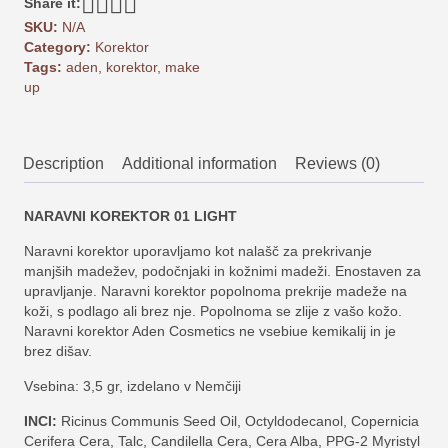
Share it:
gr
quantity
SKU:
N/A
Category:
Korektor
Tags:
aden
,
korektor
,
make
up
Description
Additional information
Reviews (0)
NARAVNI KOREKTOR 01 LIGHT
Naravni korektor uporavljamo kot nalašč za prekrivanje
manjših madežev, podočnjaki in kožnimi madeži. Enostaven za
upravljanje. Naravni korektor popolnoma prekrije madeže na
koži, s podlago ali brez nje. Popolnoma se zlije z vašo kožo.
Naravni korektor Aden Cosmetics ne vsebiue kemikalij in je
brez dišav.
Vsebina: 3,5 gr, izdelano v Nemčiji
INCI:
Ricinus Communis Seed Oil, Octyldodecanol, Copernicia
Cerifera Cera, Talc, Candilella Cera, Cera Alba, PPG-2 Myristyl