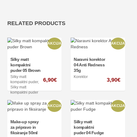
RELATED PRODUCTS
AKCIJA
AKCIJA
Silky matt
Naravni korektor
kompaktni
04 Anti Redness
puder 05 Brown
35g
Silky matt
Korektor
6,90
€
3,90
€
kompaktni puder
,
Silky matt
kompaktni puder
AKCIJA
AKCIJA
Make-up spray
Silky matt
za pripravo in
kompaktni
fiksiranje 50ml
puder 04 Fudge