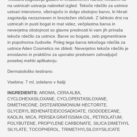
na ustnicah ustvarja nabrekel izgled. Tekoče rdečilo za ustnice
ustvari intenzivno, vibrirajočo in dolgo obstojno barvo, ki hkrati
zagotavlja nezaznaven in breztežen občutek. Z lahkoto drsi na
ustnicah in pusti bogat in mat videz, večplastna barva in
neverjetna obstojnost so glavne prednosti ki vam jih prinaša
tekoče rdečilo za ustnice. Barve so bogate, zelo pigmentirane
in popolnoma čudovite. Poleg tega barva tekočega rdečila za
ustnice Aden Cosmetics ne zbledi. Neverjetno tekoče rdečilo je
enostavno in praktično za uporabo predvsem zahvaljujoč
posebej mehki aplikatorju.
Dermatološko testirano.
Vsebina: 7 ml, izdelano v Italiji
INGREDIENTS:
AROMA, CERA ALBA,
CYCLOHEXASILOXANE, CYCLOPENTASILOXANE,
DIMETHICONE, DISTEARDIMONIUM HECTORITE,
GLYCERYL BEHENATE/EICOSADIOATE, ISODODECANE,
KAOLIN, MICA, PERSEA GRATISSIMA OIL, PETROLATUM,
POLYBUTENE, PROPYLENE CARBONATE, SILICA DIMETHYL
SILYLATE, TOCOPHEROL, TRIMETHYLSILOXYSILICATE