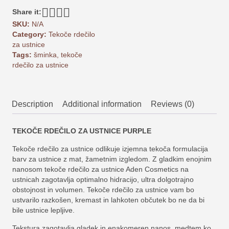
7ml
Share it:
quantity
SKU:
N/A
Category:
Tekoče rdečilo
za ustnice
Tags:
šminka
,
tekoče
rdečilo za ustnice
Description
Additional information
Reviews (0)
TEKOČE RDEČILO ZA USTNICE PURPLE
Tekoče rdečilo za ustnice odlikuje izjemna tekoča formulacija
barv za ustnice z mat, žametnim izgledom. Z gladkim enojnim
nanosom tekoče rdečilo za ustnice Aden Cosmetics na
ustnicah zagotavlja optimalno hidracijo, ultra dolgotrajno
obstojnost in volumen. Tekoče rdečilo za ustnice vam bo
ustvarilo razkošen, kremast in lahkoten občutek bo ne da bi
bile ustnice lepljive.
Tekstura zagotavlja gladek in enakomeren nanos, medtem ko