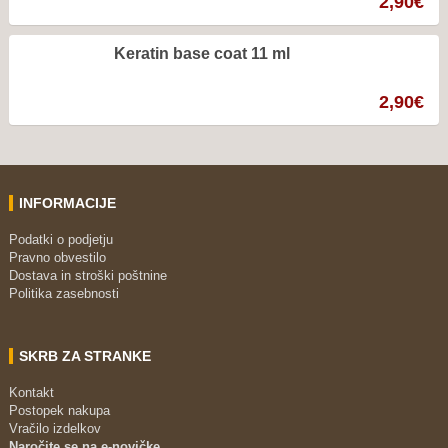
2,90
€
Keratin base coat 11 ml
2,90
€
INFORMACIJE
Podatki o podjetju
Pravno obvestilo
Dostava in stroški poštnine
Politika zasebnosti
SKRB ZA STRANKE
Kontakt
Postopek nakupa
Vračilo izdelkov
Naročite se na e-novičke